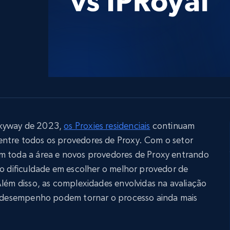
LinkedIn
Comércio eletrônico
o de
mídias sociais
Imobiliária
gem
Vídeos
Data Firehose
Real-time web data, delivered as it’s
Proxies de
rtir de
Começa a partir de
collected
B
$0.9/IP
datacenter
rtir de
Proxies ISP
eer
Mais de 700.000 proxies residenciais
estáticos totalmente compatíveis
oxyway de 2023,
os Proxies residenciais
continuam
ntre todos os provedores de Proxy. Com o setor
de
m toda a área e novos provedores de Proxy entrando
do dificuldade em escolher o melhor provedor de
Além disso, as complexidades envolvidas na avaliação
 e desempenho podem tornar o processo ainda mais