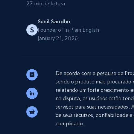
27 min de leitura
Escale os navegadores para extraçã
INFRAESTRUTURA PROXY
dados com desbloqueio e hospeda
integrados
Sunil Sandhu
Proxies residenciais
Começa a pa
$5
$2.5/G
50% OFF
Founder of In Plain English
January 21, 2026
Começa a pa
Proxies ISP
INFRAESTRUTURA PROXY
$1.3/IP
Proxies residenciais
50% OFF
400M+ IPs globais de dispositivos p
reais
De acordo com a pesquisa da Pr
Proxies de datacenter
sendo o produto mais procurado e
Proxies confiáveis e de alta velocida
para extração eficiente de dados
relatando um forte crescimento e
na disputa, os usuários estão ten
serviços para suas necessidades. 
de seus recursos, confiabilidade
complicado.