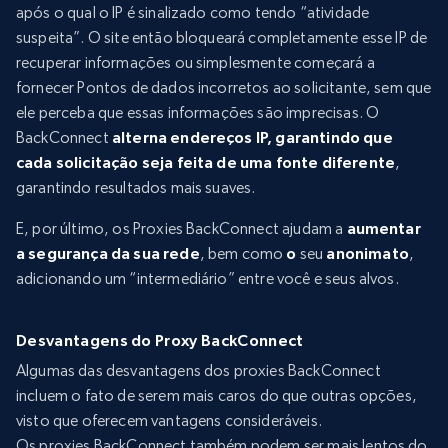
após o qual o IP é sinalizado como tendo “atividade
suspeita”. O site então bloqueará completamente esse IP de
recuperar informações ou simplesmente começará a
fornecer Pontos de dados incorretos ao solicitante, sem que
ele perceba que essas informações são imprecisas. O
BackConnect
alterna endereços IP, garantindo que
cada solicitação seja feita de uma fonte diferente
,
garantindo resultados mais suaves.
E, por último, os Proxies BackConnect ajudam a
aumentar
a segurança da sua rede
, bem como
o
seu
anonimato
,
adicionando um “intermediário” entre você e seus alvos.
Desvantagens do Proxy BackConnect
Algumas das desvantagens dos proxies BackConnect
incluem o fato de serem mais caros do que outras opções,
visto que oferecem vantagens consideráveis.
Os proxies BackConnect também podem ser mais lentos do