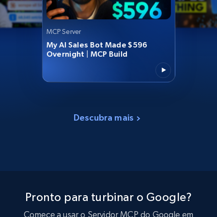
MCP Server
My AI Sales Bot Made $596
Overnight | MCP Build
Descubra mais
Pronto para turbinar o Google?
Comece a usar o Servidor MCP do Google em