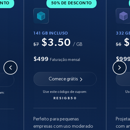
ONTO
50% DE DESCONTO
141 GB INCLUSO
332 G
$3.50
$
B
$7
/ GB
$6
$499
$99
Faturação mensal
Comece grátis
Use este código de cupom:
Us
om:
RESIGB50
Perfeito para pequenas
Projet
empresas com uso moderado
com am