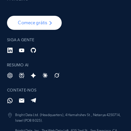
Comece grátis
SIGA A GENTE
RESUMO AI
CONTATE-NOS
Bright Data Ltd. (Headquarters), 4 Hamahshev St., Netanya 4250714,
Israel (POB 8025).
Bright Data, Inc., The Web Data Loft, 625 2nd St., San Francisco, CA