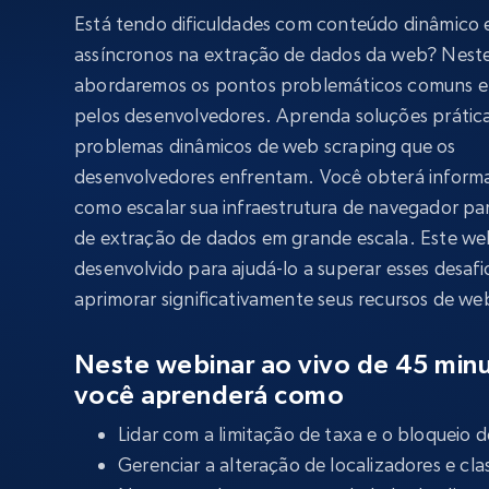
Começa a pa
$5
$2.5/G
Está tendo dificuldades com conteúdo dinâmico 
50% OFF
assíncronos na extração de dados da web? Neste
Começa a pa
Proxies ISP
INFRAESTRUTURA PROXY
$1.3/IP
abordaremos os pontos problemáticos comuns e
pelos desenvolvedores. Aprenda soluções prátic
Proxies residenciais
50% OFF
problemas dinâmicos de web scraping que os
400M+ IPs globais de dispositivos p
reais
desenvolvedores enfrentam. Você obterá inform
como escalar sua infraestrutura de navegador p
Proxies de datacenter
Proxies confiáveis e de alta velocida
de extração de dados em grande escala. Este web
para extração eficiente de dados
desenvolvido para ajudá-lo a superar esses desafi
aprimorar significativamente seus recursos de we
Neste webinar ao vivo de 45 min
você aprenderá como
Lidar com a limitação de taxa e o bloqueio d
Gerenciar a alteração de localizadores e cl