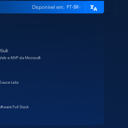
Disponível em:
PT-BR
tiuk
eb e MVP da Microsoft
a
 Sauce Labs
ftware Full Stack