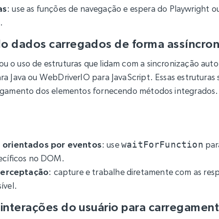
as
: use as funções de navegação e espera do Playwright 
.
o dados carregados de forma assíncro
 o uso de estruturas que lidam com a sincronização aut
a Java ou WebDriverIO para JavaScript. Essas estruturas s
egamento dos elementos fornecendo métodos integrados.
 orientados por eventos
: use
waitForFunction
par
ecíficos no DOM.
nterceptação
: capture e trabalhe diretamente com as res
ível.
 interações do usuário para carregament