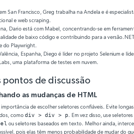
em San Francisco, Greg trabalha na Andela e é especialis
cional e web scraping.
tina, Dario está com Mabel, concentrando-se em ferrame
ualidade de baixo código e contribuindo para a versão.NE
 do Playwright.
Valência, Espanha, Diego é líder no projeto Selenium e líd
Labs, uma plataforma de testes em nuvem.
s pontos de discussão
hando as mudanças de HTML
 importância de escolher seletores confiáveis. Evite longas
cados, como
div > div > p
. Em vez disso, use seletores
bel
ou seletores baseados em texto. Melhor ainda, interce
ssível, pois elas têm menos probabilidade de mudar do 