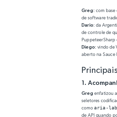
Greg
: com base 
de software tradi
Dario
: da Argen
de controle de q
PuppeteerSharp e
Diego
: vindo de 
aberto na Sauce 
Principai
1. Acompan
Greg
enfatizou a
seletores codifi
como
aria-la
de API quando po