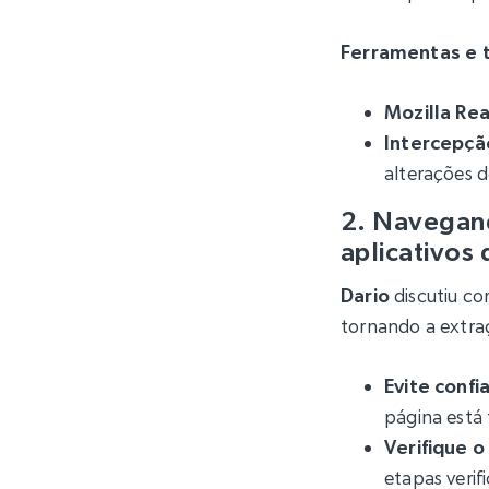
Ferramentas e 
Mozilla Rea
Intercepçã
alterações
2. Navegand
aplicativos 
Dario
discutiu co
tornando a extra
Evite confi
página está
Verifique 
etapas verif