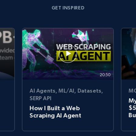
GET INSPIRED
20:50
AI Agents, ML/AI, Datasets,
MC
SERP API
My
$5
How I Built a Web
Bu
Scraping AI Agent