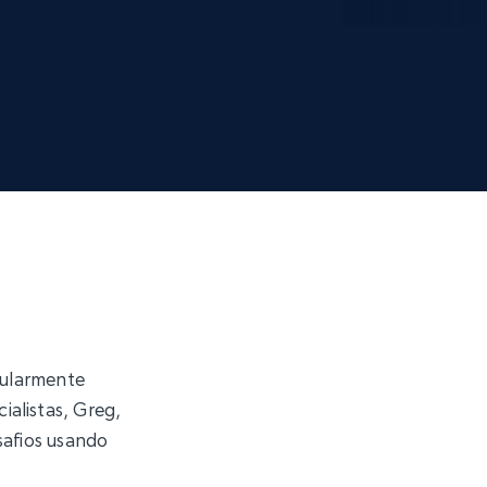
cularmente
alistas, Greg,
safios usando