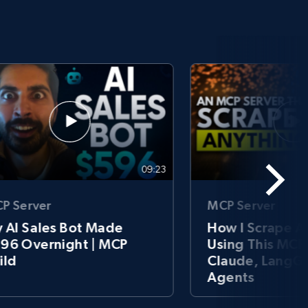
09:23
MCP Server
P Server
How I Scrape A
 AI Sales Bot Made
Using This MCP
96 Overnight | MCP
Claude, LangGr
ild
Agents