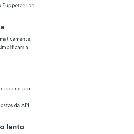
ou Puppeteer de
na
omaticamente,
implificam a
a esperar por
postas da API
o lento