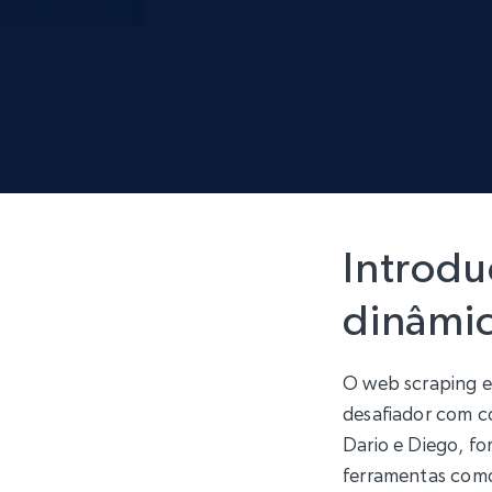
Introdu
dinâmi
O web scraping en
desafiador com c
Dario e Diego, f
ferramentas como