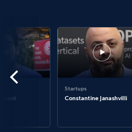
Startups
arwani
Constantine Janashvilli