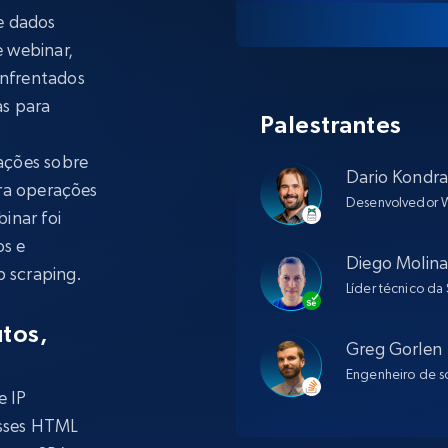
rtir de
Começa a partir de
collected
B
$0.9/IP
datacenter
e dados
 webinar,
rtir de
nfrentados
as para
Palestrantes
Proxies ISP
eer
Mais de 700.000 proxies residenciais
estáticos totalmente compatíveis
ações sobre
Dario Kondra
ara operações
Desenvolvedor W
de
inar foi
os e
Diego Molin
b scraping.
Líder técnico da
utos,
Greg Gorlen
Engenheiro de so
e IP
asses HTML