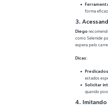
Ferrament
forma eficaz
3. Acessand
Diego
recomendou
como Selenide par
espera pelo carr
Dicas
:
Predicados
estados esp
Solicitar i
quando poss
4. Imitando