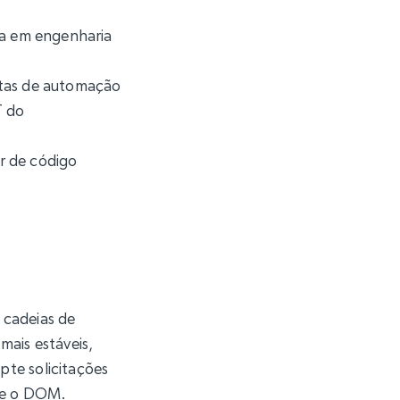
ta em engenharia
ntas de automação
T do
er de código
 cadeias de
 mais estáveis,
pte solicitações
que o DOM.