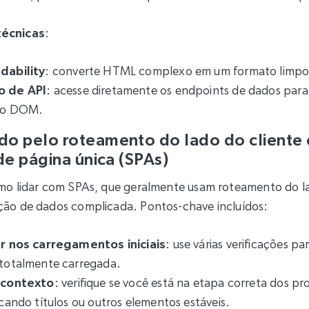
técnicas
:
dability
: converte HTML complexo em um formato limpo e
o de API
: acesse diretamente os endpoints de dados para
 do DOM.
o pelo roteamento do lado do cliente 
de página única (SPAs)
mo lidar com SPAs, que geralmente usam roteamento do la
ção de dados complicada. Pontos-chave incluídos:
ar nos carregamentos iniciais
: use várias verificações p
 totalmente carregada.
o contexto
: verifique se você está na etapa correta dos pr
icando títulos ou outros elementos estáveis.