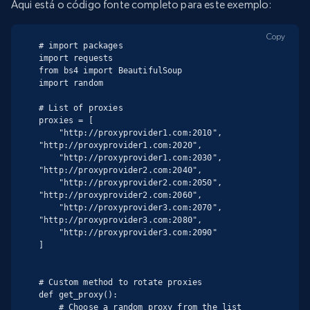
Aqui está o código fonte completo para este exemplo:
Copy
# import packages

import requests

from bs4 import BeautifulSoup

import random

# List of proxies

proxies = [

    "http://proxyprovider1.com:2010", 
"http://proxyprovider1.com:2020",

    "http://proxyprovider1.com:2030", 
"http://proxyprovider2.com:2040",

    "http://proxyprovider2.com:2050", 
"http://proxyprovider2.com:2060",

    "http://proxyprovider3.com:2070", 
"http://proxyprovider3.com:2080",

    "http://proxyprovider3.com:2090"

]

# Custom method to rotate proxies

def get_proxy():

    # Choose a random proxy from the list
