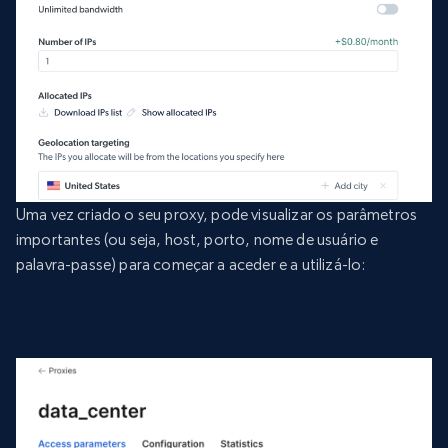
Uma vez criado o seu proxy, pode visualizar os parâmetros
importantes (ou seja, host, porto, nome de usuário e
palavra-passe) para começar a aceder e a utilizá-lo: