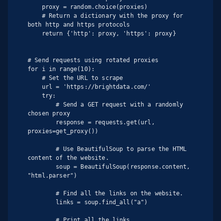
    proxy = random.choice(proxies)

    # Return a dictionary with the proxy for 
both http and https protocols

    return {'http': proxy, 'https': proxy}

# Send requests using rotated proxies

for i in range(10):

    # Set the URL to scrape

    url = 'https://brightdata.com/'

    try:

        # Send a GET request with a randomly 
chosen proxy

        response = requests.get(url, 
proxies=get_proxy())

        # Use BeautifulSoup to parse the HTML 
content of the website.

        soup = BeautifulSoup(response.content, 
"html.parser")

        # Find all the links on the website.

        links = soup.find_all("a")

        # Print all the links.
