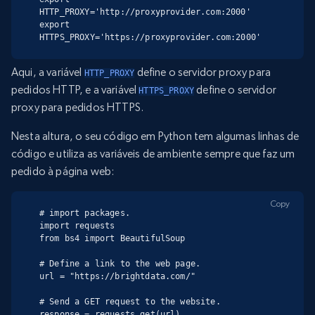
HTTP_PROXY='http://proxyprovider.com:2000'

export 
HTTPS_PROXY='https://proxyprovider.com:2000'
Aqui, a variável
define o servidor proxy para
HTTP_PROXY
pedidos HTTP, e a variável
define o servidor
HTTPS_PROXY
proxy para pedidos HTTPS.
Nesta altura, o seu código em Python tem algumas linhas de
código e utiliza as variáveis de ambiente sempre que faz um
pedido à página web:
Copy
# import packages.

import requests

from bs4 import BeautifulSoup

# Define a link to the web page.

url = "https://brightdata.com/"

# Send a GET request to the website.

response = requests.get(url)
