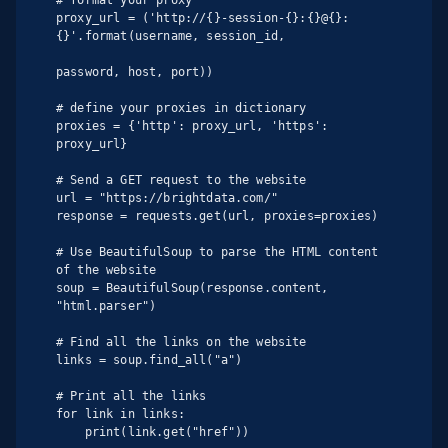
# format your proxy

proxy_url = ('http://{}-session-{}:{}@{}:
{}'.format(username, session_id,

password, host, port))

# define your proxies in dictionary

proxies = {'http': proxy_url, 'https': 
proxy_url}

# Send a GET request to the website

url = "https://brightdata.com/"

response = requests.get(url, proxies=proxies)

# Use BeautifulSoup to parse the HTML content 
of the website

soup = BeautifulSoup(response.content, 
"html.parser")

# Find all the links on the website

links = soup.find_all("a")

# Print all the links

for link in links:

    print(link.get("href"))