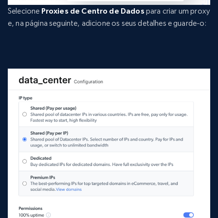
Selecione
Proxies de Centro de Dados
para criar um proxy
e, na página seguinte, adicione os seus detalhes e guarde-o: