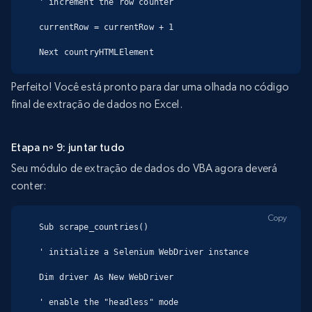
' increment the row counter

currentRow = currentRow + 1

Next countryHTMLElement
Perfeito! Você está pronto para dar uma olhada no código
final de extração de dados no Excel.
Etapa nº 9: juntar tudo
Seu módulo de extração de dados do VBA agora deverá
conter:
Copy
Sub scrape_countries()

' initialize a Selenium WebDriver instance

Dim driver As New WebDriver

' enable the "headless" mode
