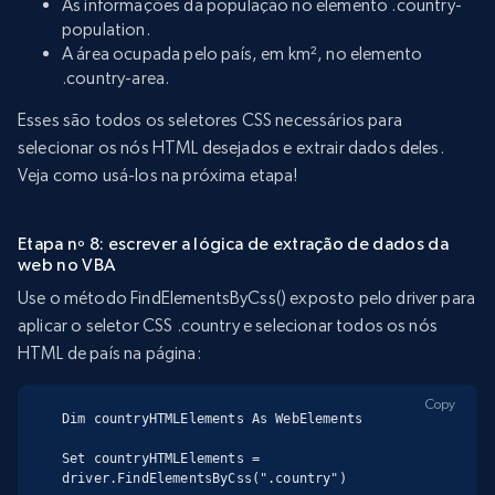
As informações da população no elemento .country-
population.
A área ocupada pelo país, em km², no elemento
.country-area.
Esses são todos os seletores CSS necessários para
selecionar os nós HTML desejados e extrair dados deles.
Veja como usá-los na próxima etapa!
Etapa nº 8: escrever a lógica de extração de dados da
web no VBA
Use o método FindElementsByCss() exposto pelo driver para
aplicar o seletor CSS .country e selecionar todos os nós
HTML de país na página:
Copy
Dim countryHTMLElements As WebElements

Set countryHTMLElements = 
driver.FindElementsByCss(".country")
