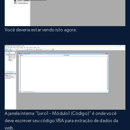
Você deveria estar vendo isto agora:
A janela interna “Livro1 – Módulo1 (Código)” é onde você
deve escrever seu código VBA para extração de dados da
web.