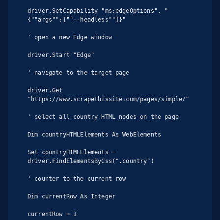
driver.SetCapability "ms:edgeOptions", "
{""args"":[""--headless""]}"

' open a new Edge window

driver.Start "Edge"

' navigate to the target page

driver.Get 
"https://www.scrapethissite.com/pages/simple/"

' select all country HTML nodes on the page

Dim countryHTMLElements As WebElements

Set countryHTMLElements = 
driver.FindElementsByCss(".country")

' counter to the current row

Dim currentRow As Integer

currentRow = 1
