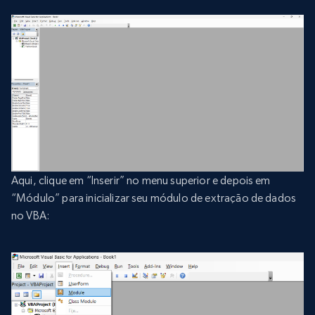
Aqui, clique em “Inserir” no menu superior e depois em
“Módulo” para inicializar seu módulo de extração de dados
no VBA: