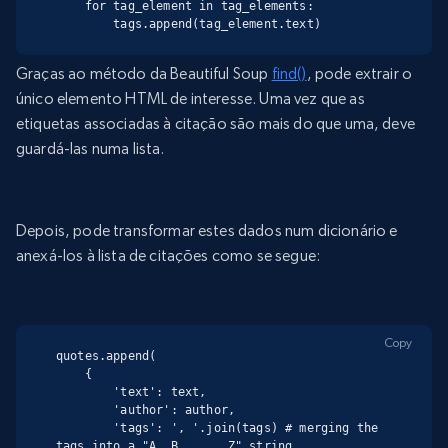
    for tag_element in tag_elements:

        tags.append(tag_element.text)
Graças ao método da Beautiful Soup
find()
, pode extrair o
único elemento HTML de interesse. Uma vez que as
etiquetas associadas à citação são mais do que uma, deve
guardá-las numa lista.
Depois, pode transformar estes dados num dicionário e
anexá-los à lista de citações como se segue:
Copy
quotes.append(

    {

        'text': text,

        'author': author,

        'tags': ', '.join(tags) # merging the 
tags into a "A, B, ..., Z" string
