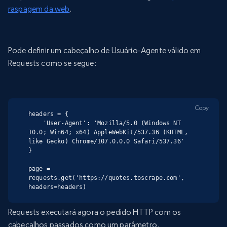
raspagem da web
.
Pode definir um cabeçalho de Usuário-Agente válido em
Requests como se segue:
Copy
headers = {

    'User-Agent': 'Mozilla/5.0 (Windows NT 
10.0; Win64; x64) AppleWebKit/537.36 (KHTML, 
like Gecko) Chrome/107.0.0.0 Safari/537.36'

}

page = 
requests.get('https://quotes.toscrape.com', 
headers=headers)
Requests executará agora o pedido HTTP com os
cabeçalhos passados como um parâmetro.