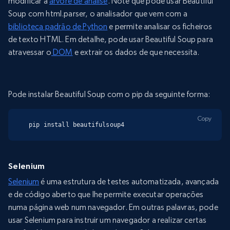
modificar a
árvore de análise
. Note que pode usar Beautiful
Soup com html.parser, o analisador que vem com a
biblioteca padrão de Python
e permite analisar os ficheiros
de texto HTML. Em detalhe, pode usar Beautiful Soup para
atravessar o
DOM
e extrair os dados de que necessita.
Pode instalar Beautiful Soup com o pip da seguinte forma:
Copy
pip install beautifulsoup4
Selenium
Selenium
é uma estrutura de testes automatizada, avançada
e de código aberto que lhe permite executar operações
numa página web num navegador. Em outras palavras, pode
usar Selenium para instruir um navegador a realizar certas