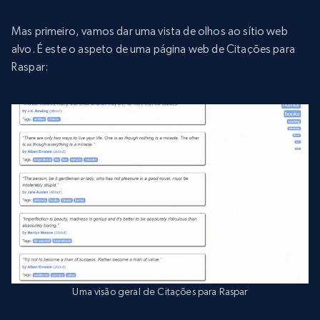
Mas primeiro, vamos dar uma vista de olhos ao sítio web
alvo. É este o aspeto de uma página web de Citações para
Raspar:
Uma visão geral de Citações para Raspar