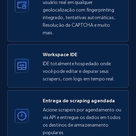
usuário real em qualquer
Employees in linkedin, About, Specialties, and
geolocalização com fingerprinting
more.
integrado, tentativas automáticas,
Resolução de CAPTCHA e muito
33.6K+
3.5K+
Comece grátis
mais.
Workspace IDE
Instagram - Profiles
IDE totalmente hospedado onde
Account, Fbid, ID, Followers, Posts count, Is
você pode editar e depurar seus
business account, Is professional account, Is
scrapers, com logs em tempo real.
verified, and more.
22.3K+
3.5K+
Comece grátis
Entrega de scraping agendada
Acione scrapers por agendamento ou
via API e entregue os dados em todos
os destinos de armazenamento
Instagram - Profiles - Collect profile
populares
information by user name