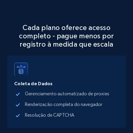
Google Maps full information
Place id, URL, Country, Name, Category,
Cada plano oferece acesso
Address, Description, Business details, and
completo - pague menos por
more.
registro à medida que escala
13.3K+
1.7K+
Comece grátis
Google Maps full information - discover
Coleta de Dados
records by location search
Gerenciamento automatizado de proxies
Place id, URL, Country, Name, Category,
Address, Description, Business details, and
Renderização completa do navegador
more.
Resolução de CAPTCHA
13.3K+
1.7K+
Comece grátis