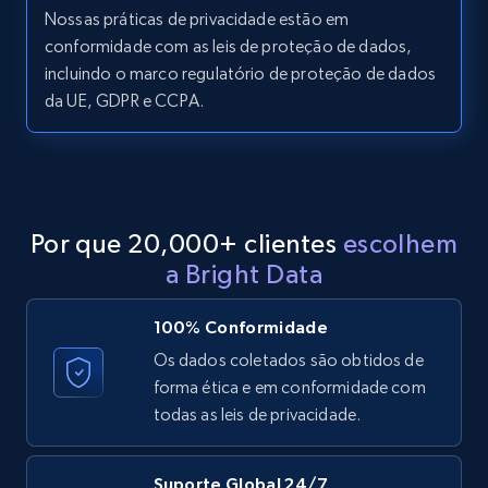
11.3K+
1.5K+
Comece grátis
Nossas práticas de privacidade estão em
conformidade com as leis de proteção de dados,
incluindo o marco regulatório de proteção de dados
da UE, GDPR e CCPA.
LinkedIn posts - Discover posts by Profile
URL
URL, ID, User id, Use url, Title, Headline, Post
text, Date posted, and more.
Por que 20,000+ clientes
escolhem
11.3K+
1.5K+
Comece grátis
a Bright Data
100% Conformidade
LinkedIn posts - Discover new posts
Os dados coletados são obtidos de
company URL
forma ética e em conformidade com
todas as leis de privacidade.
URL, ID, User id, Use url, Title, Headline, Post
text, Date posted, and more.
Suporte Global 24/7