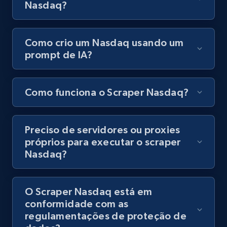
posts by hashtags
Nasdaq?
URL, Title, Youtuber, Youtuber md5, Video url,
Video length, Likes, Views, and more.
Como crio um Nasdaq usando um
prompt de IA?
8.1K+
716+
Comece grátis
Como funciona o Scraper Nasdaq?
Youtube - Videos posts - Discovery records
by Explore page URL
Preciso de servidores ou proxies
URL, Title, Youtuber, Youtuber md5, Video url,
próprios para executar o scraper
Video length, Likes, Views, and more.
Nasdaq?
8.1K+
716+
Comece grátis
O Scraper Nasdaq está em
conformidade com as
regulamentações de proteção de
Youtube - Videos posts - Discovery videos