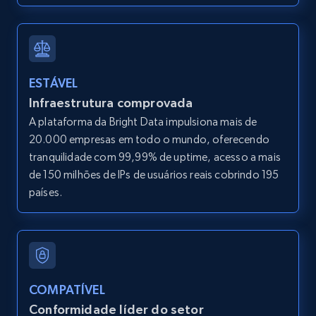
12K+
1.3K+
Comece grátis
LinkedIn posts
ESTÁVEL
URL, ID, User id, Use url, Title, Headline, Post
Infraestrutura comprovada
text, Date posted, and more.
A plataforma da Bright Data impulsiona mais de
20.000 empresas em todo o mundo, oferecendo
11.3K+
1.5K+
Comece grátis
tranquilidade com 99,99% de uptime, acesso a mais
de 150 milhões de IPs de usuários reais cobrindo 195
países.
LinkedIn posts - Discover user's articles by
URL
URL, ID, User id, Use url, Title, Headline, Post
text, Date posted, and more.
COMPATÍVEL
Conformidade líder do setor