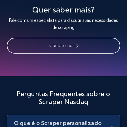
Video length, Likes, Views, and more.
Quer saber mais?
Fale com um especialista para discutir suas necessidades
8.1K+
716+
Comece grátis
de scraping
Contate-nos
Youtube - Videos posts - Search videos by
keyword and then apply relevant video
filters
URL, Title, Youtuber, Youtuber md5, Video url,
Video length, Likes, Views, and more.
Perguntas Frequentes sobre o
8.1K+
716+
Comece grátis
Scraper Nasdaq
Youtube - Videos posts - Collect YouTube
O que é o Scraper personalizado