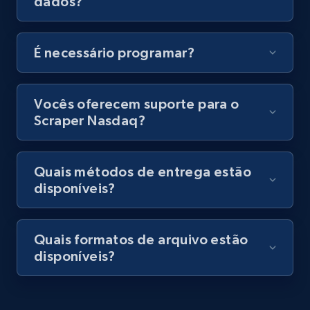
dados?
by podcast url
URL, Title, Youtuber, Youtuber md5, Video url,
Video length, Likes, Views, and more.
É necessário programar?
8.1K+
716+
Comece grátis
Vocês oferecem suporte para o
Scraper Nasdaq?
Amazon Reviews
Quais métodos de entrega estão
URL, Product name, Product rating, Product
disponíveis?
rating object, Product rating max, Rating,
Author name, Asin, and more.
Quais formatos de arquivo estão
7.4K+
870+
Comece grátis
disponíveis?