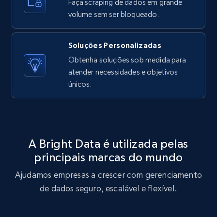
10.4K+
1.2K+
Comece grátis
Faça scraping de dados em grande
volume sem ser bloqueado.
Soluções Personalizadas
X (formerly Twitter) - Posts - Getting x
Obtenha soluções sob medida para
posts by array of profiles
atender necessidades e objetivos
ID, User posted, Name, Description, Date
únicos.
posted, Photos, URL, Quoted post, and more.
10.4K+
1.2K+
Comece grátis
A Bright Data é utilizada pelas
principais marcas do mundo
TikTok - Profiles
Ajudamos empresas a crescer com gerenciamento
Account id, Nickname, Biography, Awg
engagement rate, Comment engagement rate,
de dados seguro, escalável e flexível.
Like engagement rate, Bio link, Predicted lang,
and more.