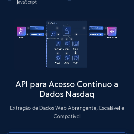
JavaScript
more.
13.2K+
1.6K+
Comece grátis
Zillow properties listing information
Zpid, City, State, HomeStatus, Address,
IsListingClaimedByCurrentSignedInUser,
IsCurrentSignedInAgentResponsible, Bedrooms,
and more.
API para Acesso Contínuo a
Dados Nasdaq
12K+
1.3K+
Comece grátis
Extração de Dados Web Abrangente, Escalável e
Compatível
Zillow properties listing information -
Discover by custom filters - location, home