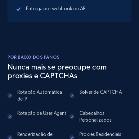
Entrega por webhook ou API
13.3K+
1.7K+
Comece grátis
Instagram - Posts
URL, User posted, Description, Hashtags, Num
comments, Date posted, Likes, Photos, and
POR BAIXO DOS PANOS
more.
Nunca mais se preocupe com
proxies e CAPTCHAs
13.2K+
1.6K+
Comece grátis
Rotação Automática
Solver de CAPTCHA
de IP
Instagram - Posts - Collects posts from a
Rotação de User Agent
Cabeçalhos
specific URLs by using profile URL
Personalizados
URL, User posted, Description, Hashtags, Num
Renderização de
Proxies Residenciais
comments, Date posted, Likes, Photos, and