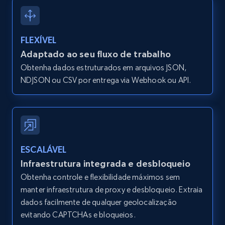
type and status
Zpid, City, State, HomeStatus, Address,
IsListingClaimedByCurrentSignedInUser,
FLEXÍVEL
IsCurrentSignedInAgentResponsible, Bedrooms,
Adaptado ao seu fluxo de trabalho
and more.
Obtenha dados estruturados em arquivos JSON,
NDJSON ou CSV por entrega via Webhook ou API.
12K+
1.3K+
Comece grátis
Zillow properties listing information -
Search by parameters on zillow and use the
ESCALÁVEL
direct link as input
Infraestrutura integrada e desbloqueio
Zpid, City, State, HomeStatus, Address,
Obtenha controle e flexibilidade máximos sem
IsListingClaimedByCurrentSignedInUser,
manter infraestrutura de proxy e desbloqueio. Extraia
IsCurrentSignedInAgentResponsible, Bedrooms,
dados facilmente de qualquer geolocalização
and more.
evitando CAPTCHAs e bloqueios.