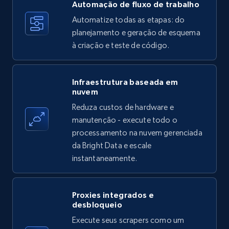
more.
Automação de fluxo de trabalho
Automatize todas as etapas: do
35.3K+
planejamento e geração de esquema
5.7K+
Comece grátis
à criação e teste de código.
Amazon products - find products by using
Infraestrutura baseada em
nuvem
upc numbers
Reduza custos de hardware e
Title, Seller name, Brand, Description, Initial
manutenção - execute todo o
price, Currency, Availability, Reviews count, and
more.
processamento na nuvem gerenciada
da Bright Data e escale
instantaneamente.
35.3K+
5.7K+
Comece grátis
Proxies integrados e
desbloqueio
LinkedIn company information
Execute seus scrapers como um
ID, Name, Country code, Locations, Followers,