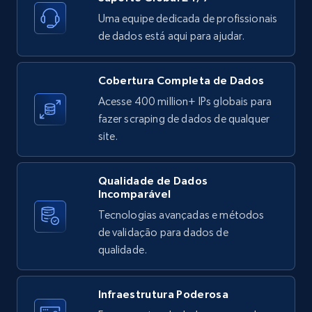
11.3K+
1.5K+
Comece grátis
Uma equipe dedicada de profissionais
de dados está aqui para ajudar.
X (formerly Twitter) - Posts
Cobertura Completa de Dados
ID, User posted, Name, Description, Date
Acesse 400 million+ IPs globais para
posted, Photos, URL, Quoted post, and more.
fazer scraping de dados de qualquer
site.
10.4K+
1.2K+
Comece grátis
Qualidade de Dados
Incomparável
Tecnologias avançadas e métodos
X (formerly Twitter) - Posts - Collecting
de validação para dados de
Twitter posts URLs
qualidade.
ID, User posted, Name, Description, Date
posted, Photos, URL, Quoted post, and more.
Infraestrutura Poderosa