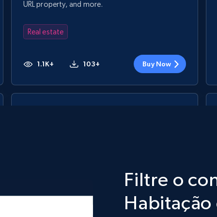
URL property, and more.
Real estate
1.1K+
103+
Buy Now
Inmuebles24 Mexico - Properties
Listings
URL, Title, GeneratedTitle, Description, Seller,
Precio, Publicado hace, CreatedDate, and more.
Filtre o c
Real estate
Habitação