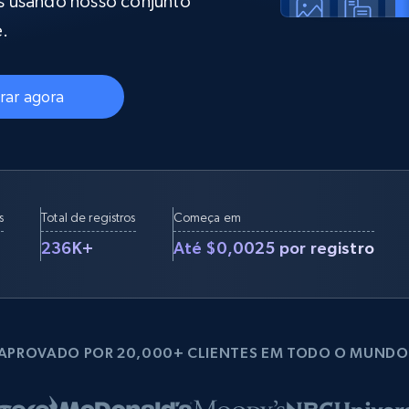
s usando nosso conjunto
rtir de
Começa a partir de
collected
B
$0.9/IP
datacenter
e.
rtir de
ar agora
Proxies ISP
eer
Mais de 700.000 proxies residenciais
estáticos totalmente compatíveis
de
s
Total de registros
Começa em
236K+
Até $0,0025 por registro
APROVADO POR 20,000+ CLIENTES EM TODO O MUNDO