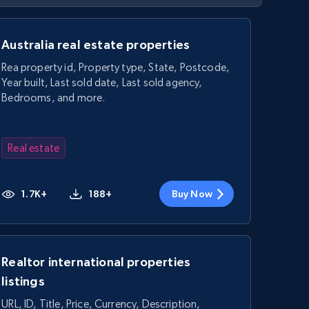
Australia real estate properties
Rea property id, Property type, State, Postcode,
Year built, Last sold date, Last sold agency,
Bedrooms, and more.
Real estate
1.7K+
188+
Buy Now
Realtor international properties
listings
URL, ID, Title, Price, Currency, Description,