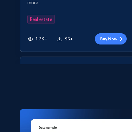
more.
Real estate
1.3K+
96+
Buy Now
Zonaprop Argentina - Properties
Listing
URL, Title, GeneratedTitle, Imagenes, Numero de
imagenes, Description, Precio, Currency, and
more.
Real estate