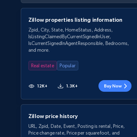
Zillow properties listing information
Zpid, City, State, HomeStatus, Address,
IsListingClaimedByCurrentSignedInUser,
IsCurrentSignedInAgentResponsible, Bedrooms,
and more.
Real estate
Popular
12K+
1.3K+
Buy Now
Zillow price history
URL, Zpid, Date, Event, Posting is rental, Price,
Price change rate, Price per squarefoot, and