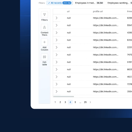
627+
71+
Buy Now
Toctoc - Properties Listings
Imagen, No de imagenes, Descripcion, Precio,
Currency, Ubicacion, Habitaciones, Banos, and
more.
Real estate
362+
10+
Buy Now