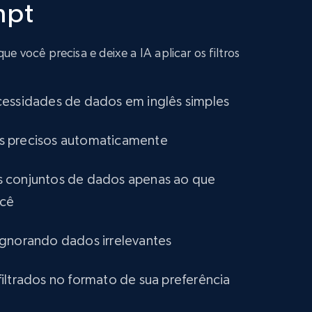
mpt
402+
21+
Buy Now
 você precisa e deixe a IA aplicar os filtros
Infocasas Uruguay - Properties Listings
URL, ID, Imagen, Descripcion, Precio, Ubicacion,
cessidades de dados em inglês simples
Habitaciones, Banos, and more.
tros precisos automaticamente
Real estate
 conjuntos de dados apenas ao que
ocê
351+
17+
Buy Now
ignorando dados irrelevantes
iltrados no formato de sua preferência