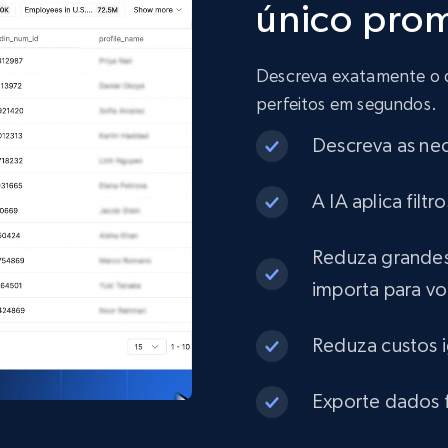
único pro
515+
47+
Buy Now
Descreva exatamente o que
Properati Argentina and Colombia -
perfeitos em segundos.
Properties Listings
Descreva as ne
Type, Name, Estrato, Habitaciones, Banos, M2,
Descripcion, Precio, and more.
A IA aplica fil
Real estate
Reduza grandes
importa para v
361+
20+
Buy Now
Reduza custos 
Exporte dados f