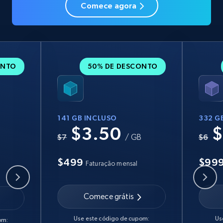
Comece agora
ONTO
50% DE DESCONTO
141 GB INCLUSO
332 G
$3.50
$
B
$7
/ GB
$6
$499
$99
Faturação mensal
Comece grátis
Use este código de cupom:
Us
om: