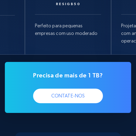
RESIGB50
Perfeito para pequenas
Projet
empresas com uso moderado
com am
operac
Precisa de mais de 1 TB?
CONTATE-NOS