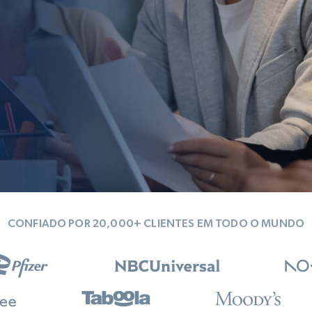
rtir de
Começa a partir de
collected
B
$0.9/IP
datacenter
rtir de
Proxies ISP
eer
Mais de 700.000 proxies residenciais
estáticos totalmente compatíveis
de
CONFIADO POR 20,000+ CLIENTES EM TODO O MUNDO