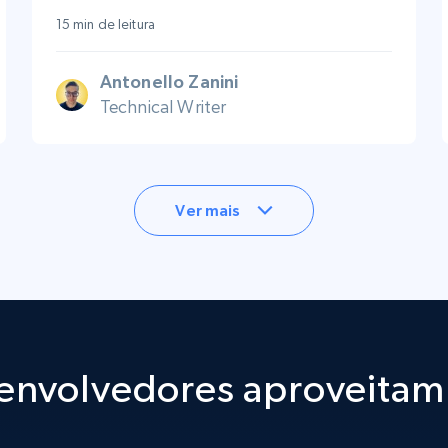
15 min de leitura
Antonello Zanini
Technical Writer
Ver mais
nvolvedores aproveitam 