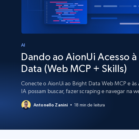
Escale os navegadores para extraçã
INFRAESTRUTURA PROXY
dados com desbloqueio e hospeda
integrados
Proxies residenciais
Começa a pa
$5
$2.5/G
50% OFF
Começa a pa
Proxies ISP
INFRAESTRUTURA PROXY
$1.3/IP
AI
Dando ao AionUi Acesso à
Proxies residenciais
50% OFF
400M+ IPs globais de dispositivos p
Data (Web MCP + Skills)
reais
Proxies de datacenter
Conecte o AionUi ao Bright Data Web MCP e às A
Proxies confiáveis e de alta velocida
IA possam buscar, fazer scraping e navegar na 
para extração eficiente de dados
Antonello Zanini
18 min de leitura