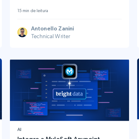
15 min de leitura
Antonello Zanini
Technical Writer
AI
Integre a MuleSoft Anypoint