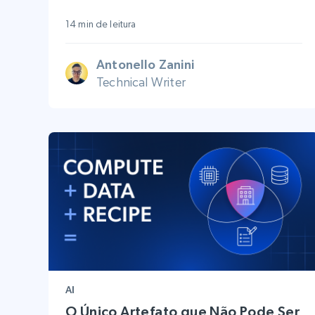
14 min de leitura
Antonello Zanini
Technical Writer
AI
O Único Artefato que Não Pode Ser