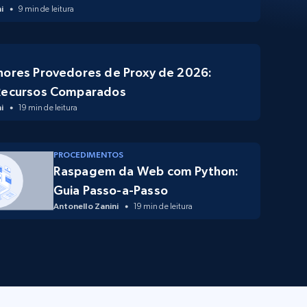
i
9 min de leitura
hores Provedores de Proxy de 2026:
Recursos Comparados
i
19 min de leitura
PROCEDIMENTOS
Raspagem da Web com Python:
Guia Passo-a-Passo
Antonello Zanini
19 min de leitura